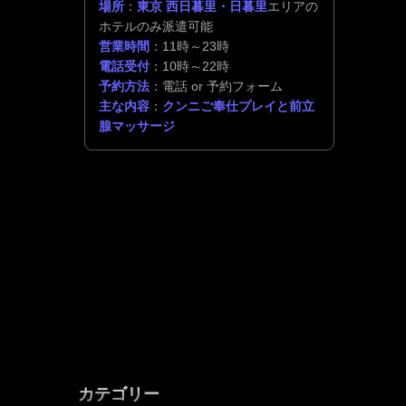
場所
：
東京 西日暮里・日暮里
エリアの
ホテルのみ派遣可能
営業時間
：11時～23時
電話受付
：10時～22時
予約方法
：電話 or 予約フォーム
主な内容
：
クンニご奉仕プレイと前立
腺マッサージ
カテゴリー