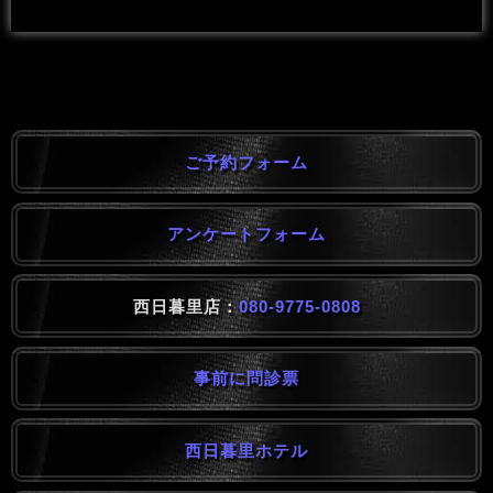
ご予約フォーム
アンケートフォーム
西日暮里店：
080-9775-0808
事前に問診票
西日暮里ホテル