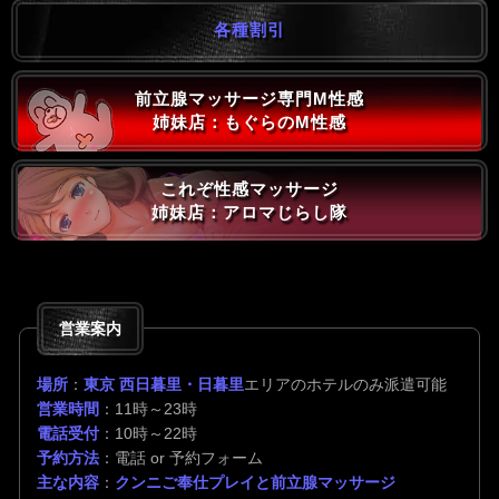
各種割引
前立腺マッサージ専門M性感
姉妹店：もぐらのM性感
これぞ性感マッサージ
姉妹店：アロマじらし隊
営業案内
場所
：
東京 西日暮里・日暮里
エリアのホテルのみ派遣可能
営業時間
：11時～23時
電話受付
：10時～22時
予約方法
：電話 or 予約フォーム
主な内容
：
クンニご奉仕プレイと前立腺マッサージ