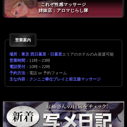
これぞ性感マッサージ
姉妹店：アロマじらし隊
営業案内
場所
：
東京 西日暮里・日暮里
エリアのホテルのみ派遣可能
営業時間
：11時～23時
電話受付
：10時～22時
予約方法
：電話 or 予約フォーム
主な内容
：
クンニご奉仕プレイと前立腺マッサージ