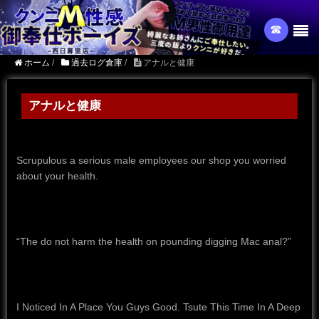
☎︎
ホーム
/
過去ログ倉庫
/
アナルと健康
アナルと健康
Scrupulous a serious male employees our shop you worried
about your health.
“The do not harm the health on pounding digging Mac anal?”
I Noticed In A Place You Guys Good.
Tsute This Time In A Deep