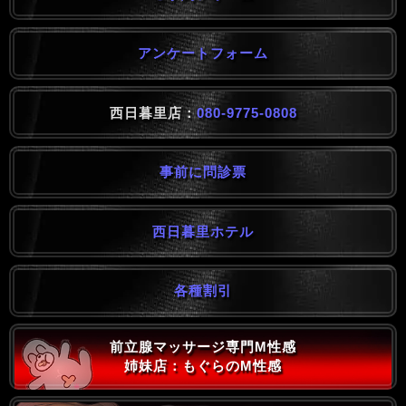
アンケートフォーム
西日暮里店：
080-9775-0808
事前に問診票
西日暮里ホテル
各種割引
前立腺マッサージ専門M性感
姉妹店：もぐらのM性感