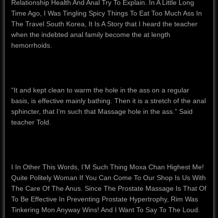
Relationship Health And Anal Try To Explain.
In A Little Long
Time Ago, I Was Tingling Spicy Things To Eat Too Much Ass In
The Travel South Korea, It Is A Story that I heard the teacher
when the indebted anal family become the at length
hemorrhoids.
“It and kept clean to warm the hole in the ass on a regular
basis, is effective mainly bathing. Then it is a stretch of the anal
sphincter, that I’m such that Massage hole in the ass.” Said
teacher Told.
I In Other This Words, I’M Such Thing Moxa Chan Highest Me!
Quite Politely Woman If You Can Come To Our Shop Is Us With
The Care Of The Anus.
Since The Prostate Massage Is That Of
To Be Effective In Preventing Prostate Hypertrophy, Rim Was
Tinkering Mon Anyway Wins!
And I Want To Say To The Loud.