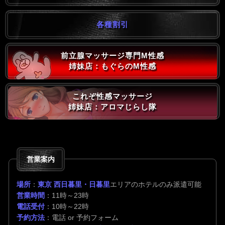
各種割引
前立腺マッサージ専門M性感
姉妹店：もぐらのM性感
これぞ性感マッサージ
姉妹店：アロマじらし隊
営業案内
場所
：
東京 西日暮里・日暮里
エリアのホテルのみ派遣可能
営業時間
：11時～23時
電話受付
：10時～22時
予約方法
：電話 or 予約フォーム