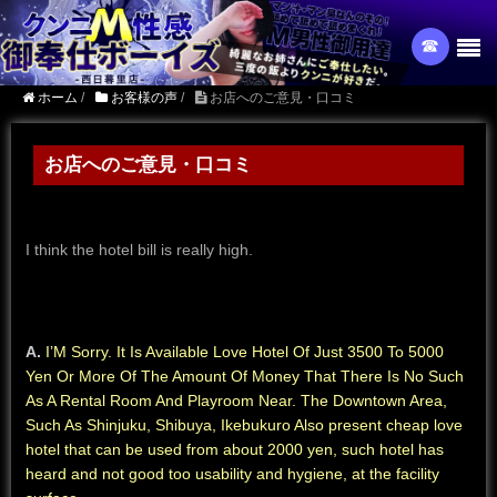
☎︎
ホーム
/
お客様の声
/
お店へのご意見・口コミ
お店へのご意見・口コミ
I think the hotel bill is really high.
A.
I’M Sorry.
It Is Available Love Hotel Of Just 3500 To 5000
Yen Or More Of The Amount Of Money That There Is No Such
As A Rental Room And Playroom Near.
The Downtown Area,
Such As Shinjuku, Shibuya, Ikebukuro Also present cheap love
hotel that can be used from about 2000 yen, such hotel has
heard and not good too usability and hygiene, at the facility