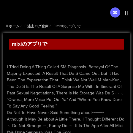
☎︎
ホーム
/
過去ログ倉庫
/
mixiのアプリで
mixiのアプリで
I Tried Doing A Thing Called SM Diagnosis.
Betrayal Of The
Majority Expected, A Result That De S Came Out.
But It Had
Been The Expectation That I Think We Not Well M Man-Kun,
The De-S Is The Result Of A Surprise Me With.
In Itinerant Of
Past Sexual Negotiations, There Is No Storage Was De S · · ·.
“Oraora, More Voice Put Out Ya” And “Where You Know Dare
To Say Any Good Feeling,”
Do Not To Have Never Said Something aboutｰｰｰｰｰｰ.
Although It May Be about A Little There, I Thought Different Do
～ Do Not Strange ～, Funny Do ～.
It Is The App After All Mixi.
I’Ve Done Seriously Was The Fool.