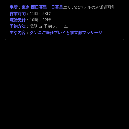
場所
：
東京 西日暮里・日暮里
エリアのホテルのみ派遣可能
営業時間
：11時～23時
電話受付
：10時～22時
予約方法
：電話 or 予約フォーム
主な内容
：
クンニご奉仕プレイと前立腺マッサージ