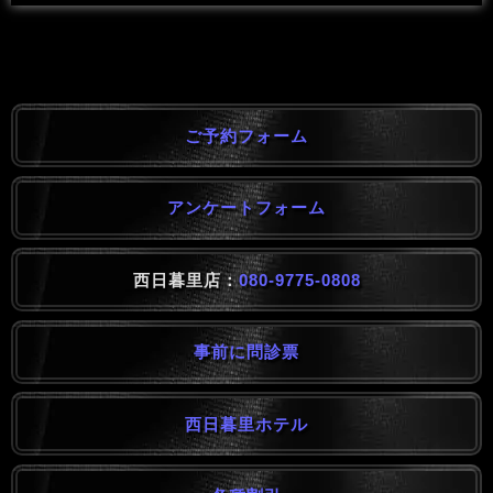
ご予約フォーム
アンケートフォーム
西日暮里店：
080-9775-0808
事前に問診票
西日暮里ホテル