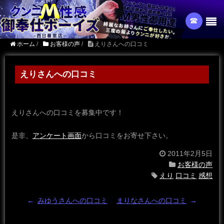
☎︎
ホーム
/
お客様の声
/
えりさんへの口コミ
えりさんへの口コミ
えりさんへの口コミを募集中です！
是非、
アンケート画面
から口コミをお寄せ下さい。
2011年2月5日
お客様の声
えり
口コミ
感想
←
みゆうさんへの口コミ
まりなさんへの口コミ
→