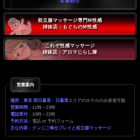
各種割引
前立腺マッサージ専門M性感
姉妹店：もぐらのM性感
これぞ性感マッサージ
姉妹店：アロマじらし隊
営業案内
場所
：
東京 西日暮里・日暮里
エリアのホテルのみ派遣可能
営業時間
：11時～23時
電話受付
：10時～22時
予約方法
：電話 or 予約フォーム
主な内容
：
クンニご奉仕プレイと前立腺マッサージ