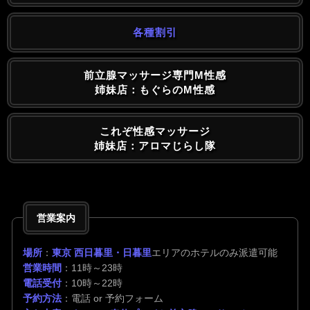
各種割引
前立腺マッサージ専門M性感
姉妹店：もぐらのM性感
これぞ性感マッサージ
姉妹店：アロマじらし隊
営業案内
場所
：
東京 西日暮里・日暮里
エリアのホテルのみ派遣可能
営業時間
：11時～23時
電話受付
：10時～22時
予約方法
：電話 or 予約フォーム