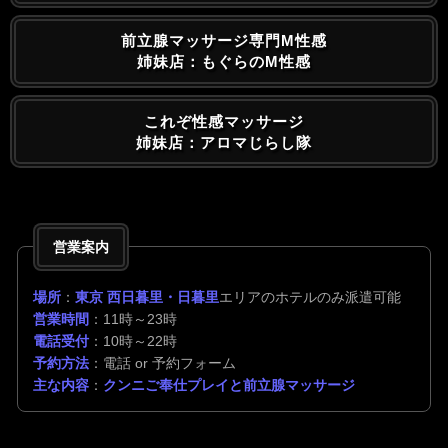
前立腺マッサージ専門M性感
姉妹店：もぐらのM性感
これぞ性感マッサージ
姉妹店：アロマじらし隊
営業案内
場所
：
東京 西日暮里・日暮里
エリアのホテルのみ派遣可能
営業時間
：11時～23時
電話受付
：10時～22時
予約方法
：電話 or 予約フォーム
主な内容
：
クンニご奉仕プレイと前立腺マッサージ