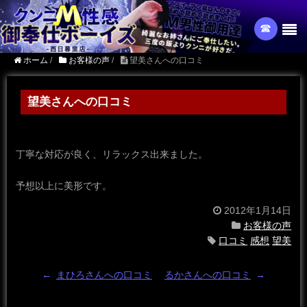
☎︎
ホーム
/
お客様の声
/
望美さんへの口コミ
望美さんへの口コミ
丁寧な対応が良く、リラックス出来ました。
予想以上に美形です。
2012年1月14日
お客様の声
口コミ
感想
望美
←
まひろさんへの口コミ
るかさんへの口コミ
→