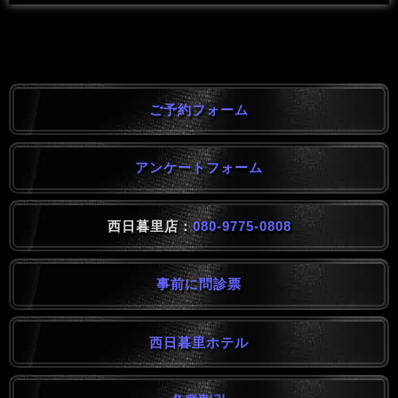
ご予約フォーム
アンケートフォーム
西日暮里店：
080-9775-0808
事前に問診票
西日暮里ホテル