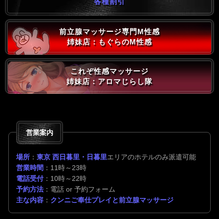
各種割引
前立腺マッサージ専門M性感
姉妹店：もぐらのM性感
これぞ性感マッサージ
姉妹店：アロマじらし隊
営業案内
場所
：
東京 西日暮里・日暮里
エリアのホテルのみ派遣可能
営業時間
：11時～23時
電話受付
：10時～22時
予約方法
：電話 or 予約フォーム
主な内容
：
クンニご奉仕プレイと前立腺マッサージ