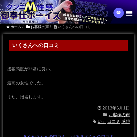
☎︎
ホーム
/
お客様の声
/
いくさんへの口コミ
いくさんへの口コミ
接客態度が非常に良い。
最高の女性でした。
また、指名します。
2013年6月1日
お客様の声
いく
口コミ
感想
←
あやめさんへの口コミ
はるきさんへの口コミ
→