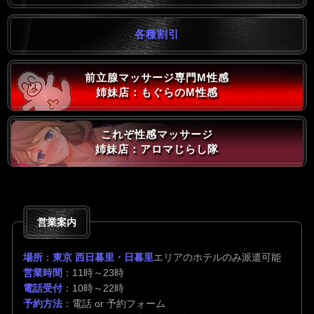
各種割引
前立腺マッサージ専門M性感
姉妹店：もぐらのM性感
これぞ性感マッサージ
姉妹店：アロマじらし隊
営業案内
場所
：
東京 西日暮里・日暮里
エリアのホテルのみ派遣可能
営業時間
：11時～23時
電話受付
：10時～22時
予約方法
：電話 or 予約フォーム