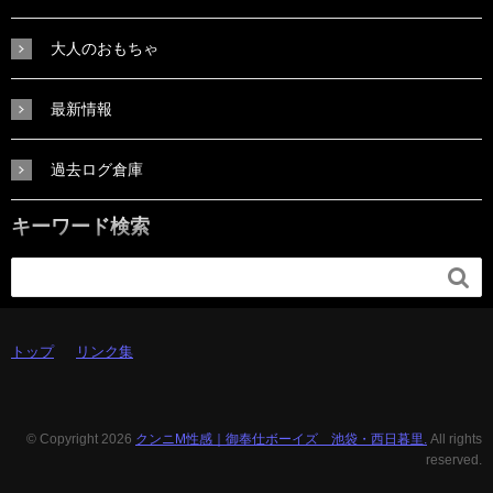
大人のおもちゃ
最新情報
過去ログ倉庫
キーワード検索

トップ
リンク集
© Copyright 2026
クンニM性感｜御奉仕ボーイズ 池袋・西日暮里.
All rights
reserved.