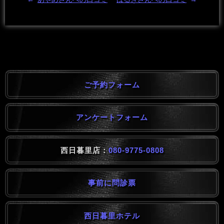
ご予約フォーム
アンケートフォーム
西日暮里店：
080-9775-0808
事前に問診票
西日暮里ホテル