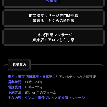
各種割引
前立腺マッサージ専門M性感
姉妹店：もぐらのM性感
これぞ性感マッサージ
姉妹店：アロマじらし隊
営業案内
場所
：
東京 西日暮里・日暮里
エリアのホテルのみ派遣可能
営業時間
：11時～23時
電話受付
：10時～22時
予約方法
：電話 or 予約フォーム
主な内容
：
クンニご奉仕プレイと前立腺マッサージ