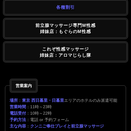
各種割引
前立腺マッサージ専門M性感
姉妹店：もぐらのM性感
これぞ性感マッサージ
姉妹店：アロマじらし隊
営業案内
場所
：
東京 西日暮里・日暮里
エリアのホテルのみ派遣可能
営業時間
：11時～23時
電話受付
：10時～22時
予約方法
：電話 or 予約フォーム
主な内容
：
クンニご奉仕プレイと前立腺マッサージ