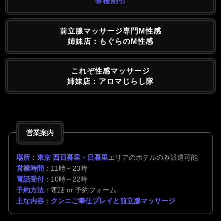
各種割引
前立腺マッサージ専門M性感
姉妹店：もぐらのM性感
これぞ性感マッサージ
姉妹店：アロマじらし隊
営業案内
場所
：
東京 西日暮里・日暮里
エリアのホテルのみ派遣可能
営業時間
：11時～23時
電話受付
：10時～22時
予約方法
：電話 or 予約フォーム
主な内容
：
クンニご奉仕プレイと前立腺マッサージ