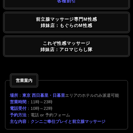
各種割引
前立腺マッサージ専門M性感
姉妹店：もぐらのM性感
これぞ性感マッサージ
姉妹店：アロマじらし隊
営業案内
場所
：
東京 西日暮里・日暮里
エリアのホテルのみ派遣可能
営業時間
：11時～23時
電話受付
：10時～22時
予約方法
：電話 or 予約フォーム
主な内容
：
クンニご奉仕プレイと前立腺マッサージ