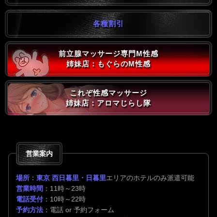
各種割引
前立腺マッサージ専門M性感
姉妹店：もぐらのM性感
これぞ性感マッサージ
姉妹店：アロマじらし隊
営業案内
場所
：
東京 西日暮里・日暮里
エリアのホテルのみ派遣可能
営業時間
：11時～23時
電話受付
：10時～22時
予約方法
：電話 or 予約フォーム