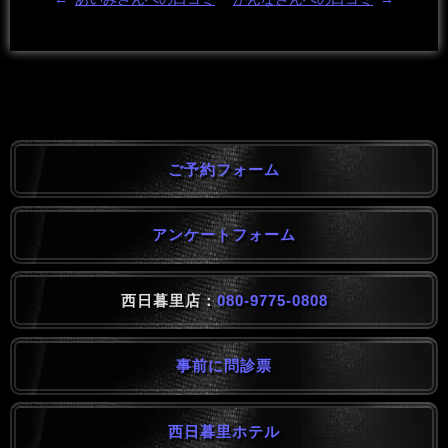
ご予約フォーム
アンケートフォーム
西日暮里店：
080-9775-0808
事前に問診票
西日暮里ホテル