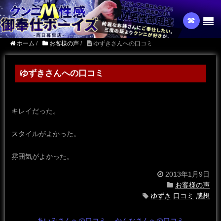
☎︎
ホーム
/
お客様の声
/
ゆずきさんへの口コミ
ゆずきさんへの口コミ
キレイだった。
スタイルがよかった。
雰囲気がよかった。
2013年1月9日
お客様の声
ゆずき
口コミ
感想
←
あいみさんへの口コミ
かんなさんへの口コミ
→