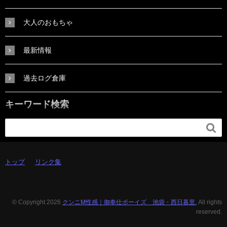
大人のおもちゃ
最新情報
過去ログ倉庫
キーワード検索

トップ
リンク集
© Copyright 2026
クンニM性感｜御奉仕ボーイズ 池袋・西日暮里.
All rights
reserved.