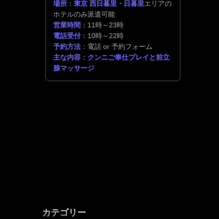
場所
：
東京 西日暮里・日暮里
エリアの
ホテルのみ派遣可能
営業時間
：11時～23時
電話受付
：10時～22時
予約方法
：電話 or 予約フォーム
主な内容
：
クンニご奉仕プレイと前立
腺マッサージ
カテゴリー