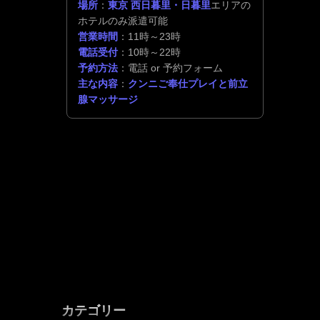
場所
：
東京 西日暮里・日暮里
エリアの
ホテルのみ派遣可能
営業時間
：11時～23時
電話受付
：10時～22時
予約方法
：電話 or 予約フォーム
主な内容
：
クンニご奉仕プレイと前立
腺マッサージ
カテゴリー