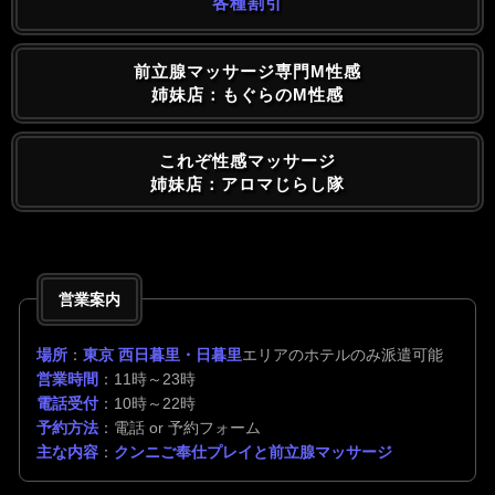
各種割引
前立腺マッサージ専門M性感
姉妹店：もぐらのM性感
これぞ性感マッサージ
姉妹店：アロマじらし隊
営業案内
場所
：
東京 西日暮里・日暮里
エリアのホテルのみ派遣可能
営業時間
：11時～23時
電話受付
：10時～22時
予約方法
：電話 or 予約フォーム
主な内容
：
クンニご奉仕プレイと前立腺マッサージ