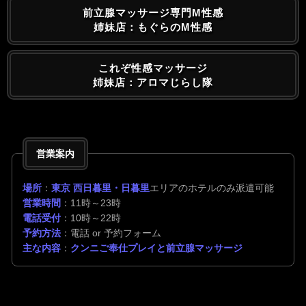
前立腺マッサージ専門M性感
姉妹店：もぐらのM性感
これぞ性感マッサージ
姉妹店：アロマじらし隊
営業案内
場所
：
東京 西日暮里・日暮里
エリアのホテルのみ派遣可能
営業時間
：11時～23時
電話受付
：10時～22時
予約方法
：電話 or 予約フォーム
主な内容
：
クンニご奉仕プレイと前立腺マッサージ