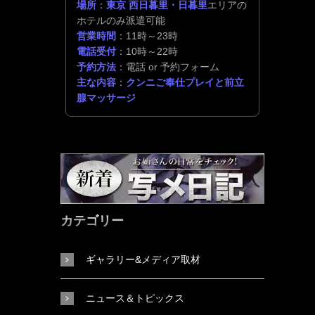
場所
：
東京 西日暮里・日暮里
エリアの
ホテルのみ派遣可能
営業時間
：11時～23時
電話受付
：10時～22時
予約方法
：電話 or 予約フォーム
主な内容
：
クンニご奉仕プレイと前立
腺マッサージ
カテゴリー
ギャラリー&メディア取材
ニュース＆トピックス