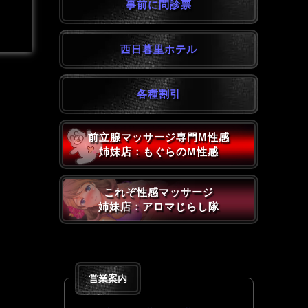
事前に問診票
西日暮里ホテル
各種割引
前立腺マッサージ専門M性感
姉妹店：もぐらのM性感
これぞ性感マッサージ
姉妹店：アロマじらし隊
営業案内