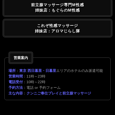
前立腺マッサージ専門M性感
姉妹店：もぐらのM性感
これぞ性感マッサージ
姉妹店：アロマじらし隊
営業案内
場所
：
東京 西日暮里・日暮里
エリアのホテルのみ派遣可能
営業時間
：11時～23時
電話受付
：10時～22時
予約方法
：電話 or 予約フォーム
主な内容
：
クンニご奉仕プレイと前立腺マッサージ