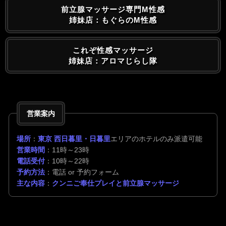
前立腺マッサージ専門M性感
姉妹店：もぐらのM性感
これぞ性感マッサージ
姉妹店：アロマじらし隊
営業案内
場所
：
東京 西日暮里・日暮里
エリアのホテルのみ派遣可能
営業時間
：11時～23時
電話受付
：10時～22時
予約方法
：電話 or 予約フォーム
主な内容
：
クンニご奉仕プレイと前立腺マッサージ