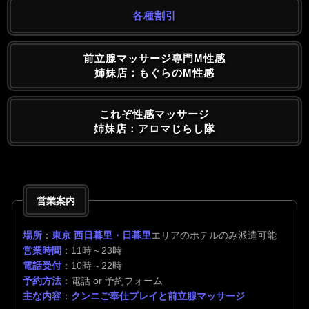
各種割引
前立腺マッサージ専門M性感
姉妹店：もぐらのM性感
これぞ性感マッサージ
姉妹店：アロマじらし隊
営業案内
場所
：
東京 西日暮里・日暮里
エリアのホテルのみ派遣可能
営業時間
：11時～23時
電話受付
：10時～22時
予約方法
：電話 or 予約フォーム
主な内容
：
クンニご奉仕プレイと前立腺マッサージ