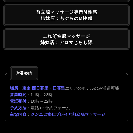
前立腺マッサージ専門M性感
姉妹店：もぐらのM性感
これぞ性感マッサージ
姉妹店：アロマじらし隊
営業案内
場所
：
東京 西日暮里・日暮里
エリアのホテルのみ派遣可能
営業時間
：11時～23時
電話受付
：10時～22時
予約方法
：電話 or 予約フォーム
主な内容
：
クンニご奉仕プレイと前立腺マッサージ