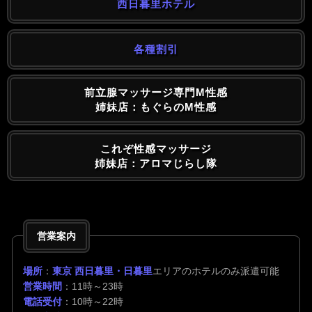
西日暮里ホテル
各種割引
前立腺マッサージ専門M性感
姉妹店：もぐらのM性感
これぞ性感マッサージ
姉妹店：アロマじらし隊
営業案内
場所
：
東京 西日暮里・日暮里
エリアのホテルのみ派遣可能
営業時間
：11時～23時
電話受付
：10時～22時