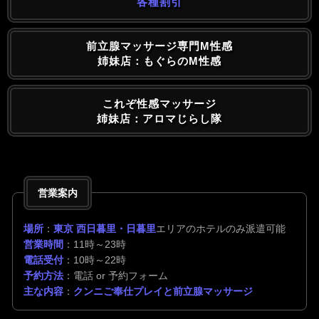
各種割引
前立腺マッサージ専門M性感
姉妹店：もぐらのM性感
これぞ性感マッサージ
姉妹店：アロマじらし隊
営業案内
場所
：
東京 西日暮里・日暮里
エリアのホテルのみ派遣可能
営業時間
：11時～23時
電話受付
：10時～22時
予約方法
：電話 or 予約フォーム
主な内容
：
クンニご奉仕プレイと前立腺マッサージ