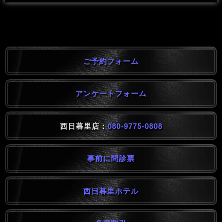
ご予約フォーム
アンケートフォーム
西日暮里店：
080-9775-0808
事前に問診票
西日暮里ホテル