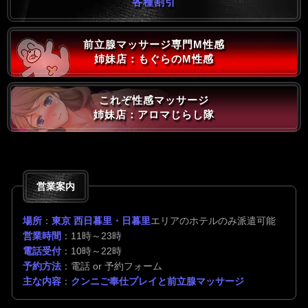
各種割引
前立腺マッサージ専門M性感
姉妹店：もぐらのM性感
これぞ性感マッサージ
姉妹店：アロマじらし隊
営業案内
場所
：
東京 西日暮里・日暮里
エリアのホテルのみ派遣可能
営業時間
：11時～23時
電話受付
：10時～22時
予約方法
：電話 or 予約フォーム
主な内容
：
クンニご奉仕プレイと前立腺マッサージ