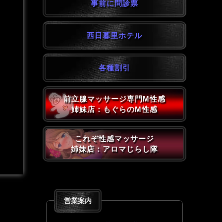
事前に問診票
西日暮里ホテル
各種割引
前立腺マッサージ専門M性感
姉妹店：もぐらのM性感
これぞ性感マッサージ
姉妹店：アロマじらし隊
営業案内