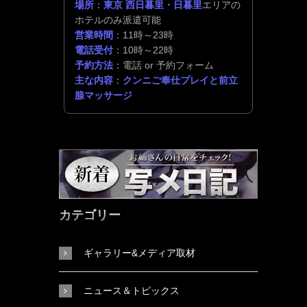
場所
：
東京 西日暮里・日暮里
エリアの
ホテルのみ派遣可能
営業時間
：11時～23時
電話受付
：10時～22時
予約方法
：電話 or 予約フォーム
主な内容
：
クンニご奉仕プレイと前立
腺マッサージ
カテゴリー
ギャラリー&メディア取材
ニュース＆トピックス