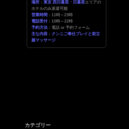
場所
：
東京 西日暮里・日暮里
エリアの
ホテルのみ派遣可能
営業時間
：11時～23時
電話受付
：10時～22時
予約方法
：電話 or 予約フォーム
主な内容
：
クンニご奉仕プレイと前立
腺マッサージ
カテゴリー