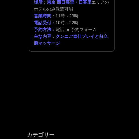
場所
：
東京 西日暮里・日暮里
エリアの
ホテルのみ派遣可能
営業時間
：11時～23時
電話受付
：10時～22時
予約方法
：電話 or 予約フォーム
主な内容
：
クンニご奉仕プレイと前立
腺マッサージ
カテゴリー