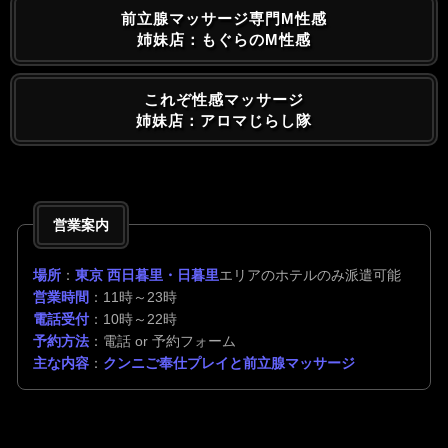
前立腺マッサージ専門M性感
姉妹店：もぐらのM性感
これぞ性感マッサージ
姉妹店：アロマじらし隊
営業案内
場所
：
東京 西日暮里・日暮里
エリアのホテルのみ派遣可能
営業時間
：11時～23時
電話受付
：10時～22時
予約方法
：電話 or 予約フォーム
主な内容
：
クンニご奉仕プレイと前立腺マッサージ