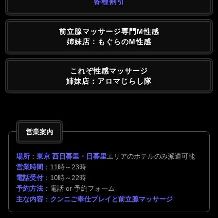
各種割引
前立腺マッサージ専門M性感
姉妹店：もぐらのM性感
これぞ性感マッサージ
姉妹店：アロマじらし隊
営業案内
場所
：
東京 西日暮里・日暮里
エリアのホテルのみ派遣可能
営業時間
：11時～23時
電話受付
：10時～22時
予約方法
：電話 or 予約フォーム
主な内容
：
クンニご奉仕プレイと前立腺マッサージ