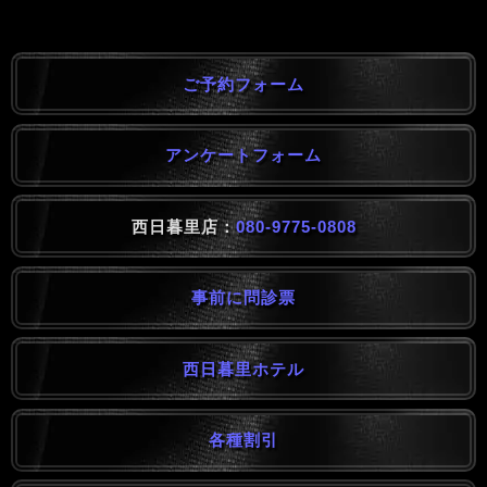
ご予約フォーム
アンケートフォーム
西日暮里店：
080-9775-0808
事前に問診票
西日暮里ホテル
各種割引