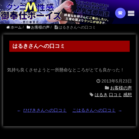
☎︎
ホーム
/
お客様の声
/
はるきさんへの口コミ
はるきさんへの口コミ
気持ち良くさせようと一所懸命なところがとても良かった！
2013年5月23日
お客様の声
はるき
口コミ
感想
←
ひびきさんへの口コミ
こはるさんへの口コミ
→