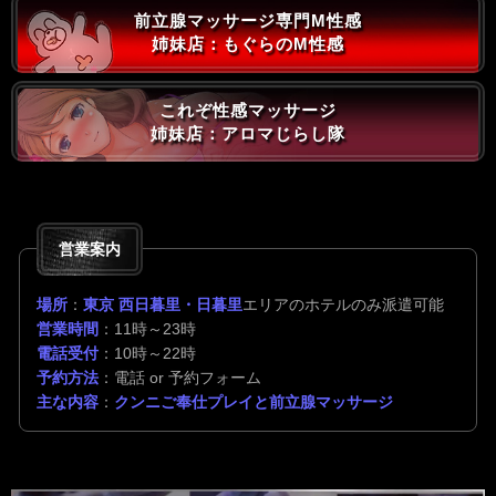
前立腺マッサージ専門M性感
姉妹店：もぐらのM性感
これぞ性感マッサージ
姉妹店：アロマじらし隊
営業案内
場所
：
東京 西日暮里・日暮里
エリアのホテルのみ派遣可能
営業時間
：11時～23時
電話受付
：10時～22時
予約方法
：電話 or 予約フォーム
主な内容
：
クンニご奉仕プレイと前立腺マッサージ