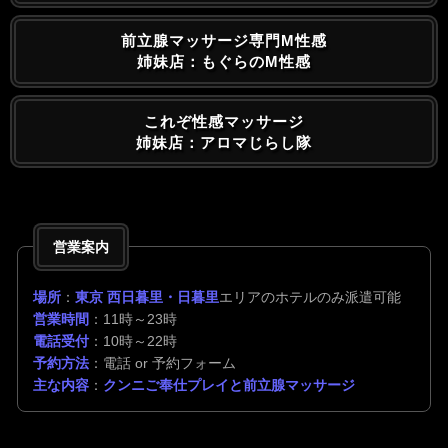
前立腺マッサージ専門M性感
姉妹店：もぐらのM性感
これぞ性感マッサージ
姉妹店：アロマじらし隊
営業案内
場所
：
東京 西日暮里・日暮里
エリアのホテルのみ派遣可能
営業時間
：11時～23時
電話受付
：10時～22時
予約方法
：電話 or 予約フォーム
主な内容
：
クンニご奉仕プレイと前立腺マッサージ