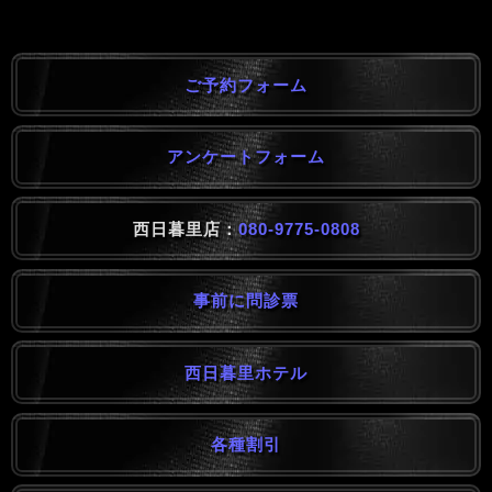
ご予約フォーム
アンケートフォーム
西日暮里店：
080-9775-0808
事前に問診票
西日暮里ホテル
各種割引