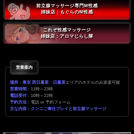
前立腺マッサージ専門M性感
姉妹店：もぐらのM性感
これぞ性感マッサージ
姉妹店：アロマじらし隊
営業案内
場所
：
東京 西日暮里・日暮里
エリアのホテルのみ派遣可能
営業時間
：11時～23時
電話受付
：10時～22時
予約方法
：電話 or 予約フォーム
主な内容
：
クンニご奉仕プレイと前立腺マッサージ