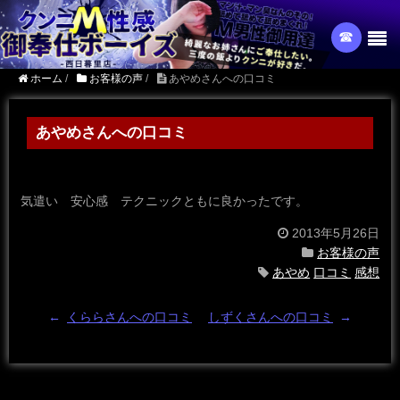
☎︎
ホーム
/
お客様の声
/
あやめさんへの口コミ
あやめさんへの口コミ
気遣い 安心感 テクニックともに良かったです。
2013年5月26日
お客様の声
あやめ
口コミ
感想
←
くららさんへの口コミ
しずくさんへの口コミ
→