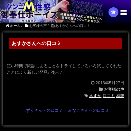
☎︎
ホーム
/
お客様の声
/
あすかさんへの口コミ
あすかさんへの口コミ
短い時間で問診にあることをトライしていろいろ試してくれた
ことにより新しい発見があった
2013年5月27日
お客様の声
あすか
口コミ
感想
←
しずくさんへの口コミ
みなこさんへの口コミ
→