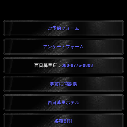
ご予約フォーム
アンケートフォーム
西日暮里店：
080-9775-0808
事前に問診票
西日暮里ホテル
各種割引