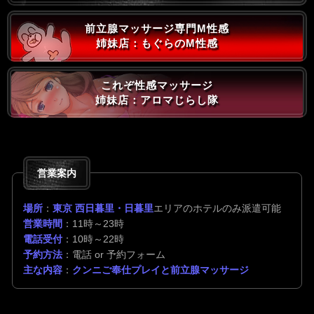
前立腺マッサージ専門M性感
姉妹店：もぐらのM性感
これぞ性感マッサージ
姉妹店：アロマじらし隊
営業案内
場所
：
東京 西日暮里・日暮里
エリアのホテルのみ派遣可能
営業時間
：11時～23時
電話受付
：10時～22時
予約方法
：電話 or 予約フォーム
主な内容
：
クンニご奉仕プレイと前立腺マッサージ