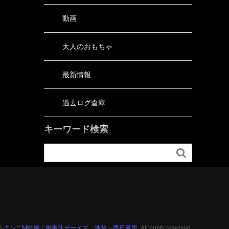
動画
大人のおもちゃ
最新情報
過去ログ倉庫
キーワード検索

26
クンニM性感｜御奉仕ボーイズ 池袋・西日暮里.
All rights reserved.