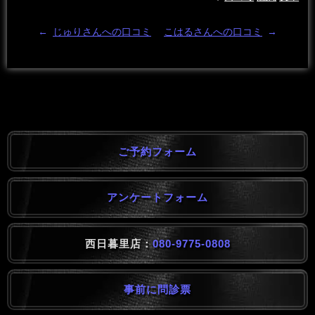
←
じゅりさんへの口コミ
こはるさんへの口コミ
→
ご予約フォーム
アンケートフォーム
西日暮里店：
080-9775-0808
事前に問診票