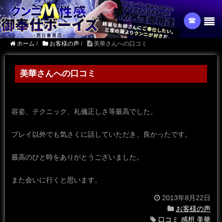
☎︎
ホーム
/
お客様の声
/
美華さんへの口コミ
美華さんへの口コミ
容姿、テクニック、礼儀正しさ等最高でした。
プレイ以外でも気さくに話していただき、良かったです。
最高のひと時をありがとうございました。
また会いに行くと思います。
2013年8月22日
お客様の声
口コミ
感想
美華