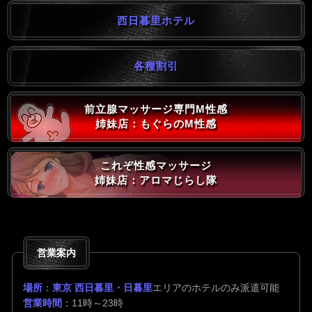
西日暮里ホテル
各種割引
前立腺マッサージ専門M性感
姉妹店：もぐらのM性感
これぞ性感マッサージ
姉妹店：アロマじらし隊
営業案内
場所
：
東京 西日暮里・日暮里
エリアのホテルのみ派遣可能
営業時間
：11時～23時