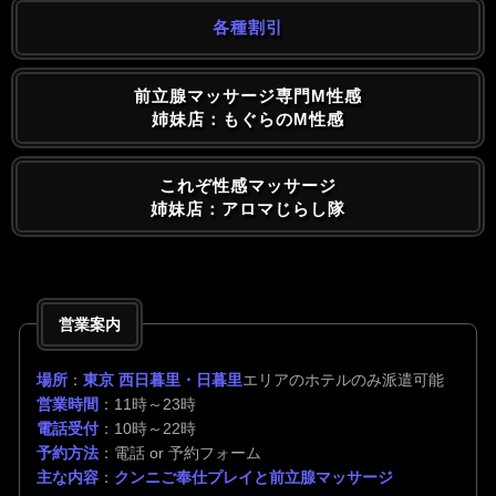
各種割引
前立腺マッサージ専門M性感
姉妹店：もぐらのM性感
これぞ性感マッサージ
姉妹店：アロマじらし隊
営業案内
場所
：
東京 西日暮里・日暮里
エリアのホテルのみ派遣可能
営業時間
：11時～23時
電話受付
：10時～22時
予約方法
：電話 or 予約フォーム
主な内容
：
クンニご奉仕プレイと前立腺マッサージ