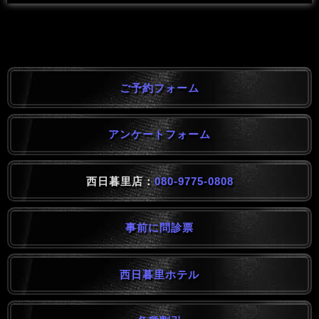
ご予約フォーム
アンケートフォーム
西日暮里店：
080-9775-0808
事前に問診票
西日暮里ホテル