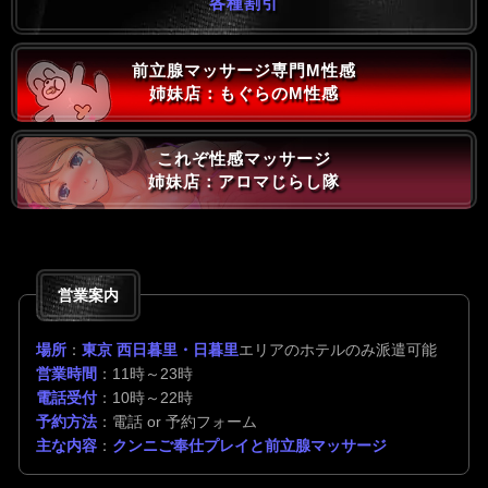
各種割引
前立腺マッサージ専門M性感
姉妹店：もぐらのM性感
これぞ性感マッサージ
姉妹店：アロマじらし隊
営業案内
場所
：
東京 西日暮里・日暮里
エリアのホテルのみ派遣可能
営業時間
：11時～23時
電話受付
：10時～22時
予約方法
：電話 or 予約フォーム
主な内容
：
クンニご奉仕プレイと前立腺マッサージ