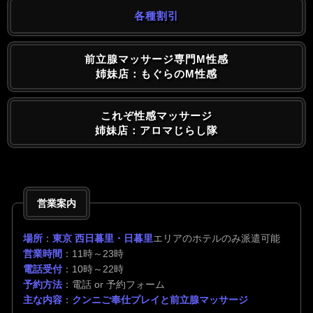
各種割引
前立腺マッサージ専門M性感
姉妹店：もぐらのM性感
これぞ性感マッサージ
姉妹店：アロマじらし隊
営業案内
場所
：
東京 西日暮里・日暮里
エリアのホテルのみ派遣可能
営業時間
：11時～23時
電話受付
：10時～22時
予約方法
：電話 or 予約フォーム
主な内容
：
クンニご奉仕プレイと前立腺マッサージ