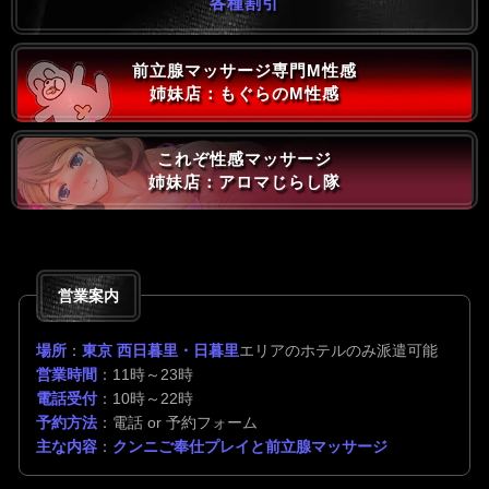
各種割引
前立腺マッサージ専門M性感
姉妹店：もぐらのM性感
これぞ性感マッサージ
姉妹店：アロマじらし隊
営業案内
場所
：
東京 西日暮里・日暮里
エリアのホテルのみ派遣可能
営業時間
：11時～23時
電話受付
：10時～22時
予約方法
：電話 or 予約フォーム
主な内容
：
クンニご奉仕プレイと前立腺マッサージ