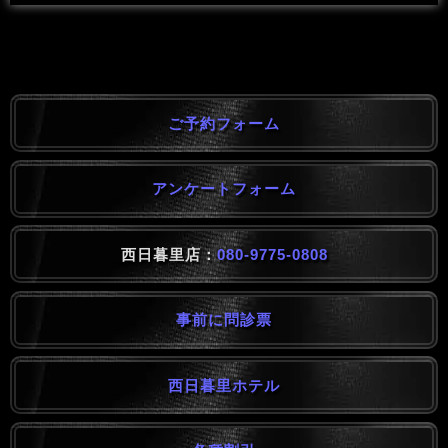
ご予約フォーム
アンケートフォーム
西日暮里店：
080-9775-0808
事前に問診票
西日暮里ホテル