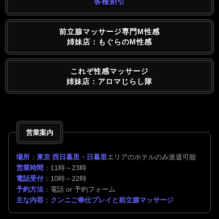
各種割引
前立腺マッサージ専門M性感
姉妹店：もぐらのM性感
これぞ性感マッサージ
姉妹店：アロマじらし隊
営業案内
場所
：
東京 西日暮里・日暮里
エリアのホテルのみ派遣可能
営業時間
：11時～23時
電話受付
：10時～22時
予約方法
：電話 or 予約フォーム
主な内容
：
クンニご奉仕プレイと前立腺マッサージ