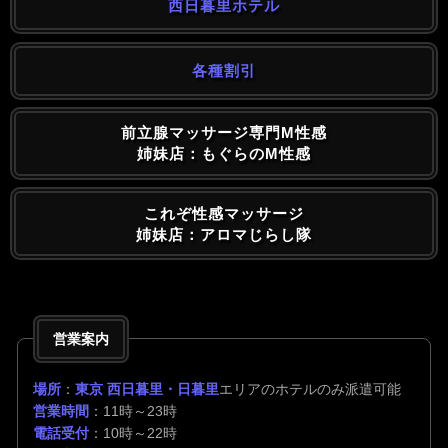
西日暮里ホテル
各種割引
前立腺マッサージ専門M性感
姉妹店：もぐらのM性感
これぞ性感マッサージ
姉妹店：アロマじらし隊
営業案内
場所
：
東京 西日暮里・日暮里
エリアのホテルのみ派遣可能
営業時間
：11時～23時
電話受付
：10時～22時