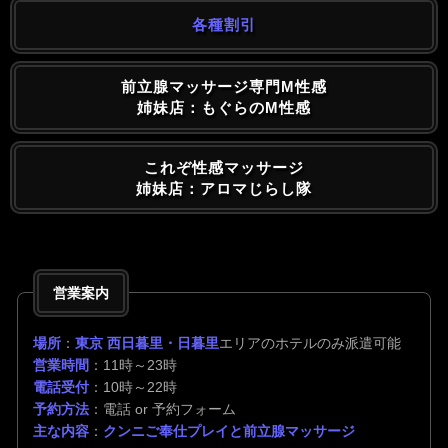
各種割引
前立腺マッサージ専門M性感
姉妹店：もぐらのM性感
これぞ性感マッサージ
姉妹店：アロマじらし隊
営業案内
場所
：
東京 西日暮里・日暮里
エリアのホテルのみ派遣可能
営業時間
：11時～23時
電話受付
：10時～22時
予約方法
：電話 or 予約フォーム
主な内容
：
クンニご奉仕プレイと前立腺マッサージ