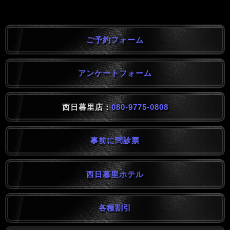
ご予約フォーム
アンケートフォーム
西日暮里店：
080-9775-0808
事前に問診票
西日暮里ホテル
各種割引