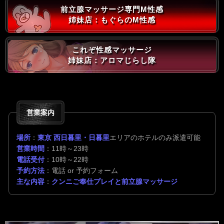
前立腺マッサージ専門M性感
姉妹店：もぐらのM性感
これぞ性感マッサージ
姉妹店：アロマじらし隊
営業案内
場所
：
東京 西日暮里・日暮里
エリアのホテルのみ派遣可能
営業時間
：11時～23時
電話受付
：10時～22時
予約方法
：電話 or 予約フォーム
主な内容
：
クンニご奉仕プレイと前立腺マッサージ