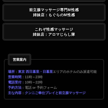
前立腺マッサージ専門M性感
姉妹店：もぐらのM性感
これぞ性感マッサージ
姉妹店：アロマじらし隊
営業案内
場所
：
東京 西日暮里・日暮里
エリアのホテルのみ派遣可能
営業時間
：11時～23時
電話受付
：10時～22時
予約方法
：電話 or 予約フォーム
主な内容
：
クンニご奉仕プレイと前立腺マッサージ