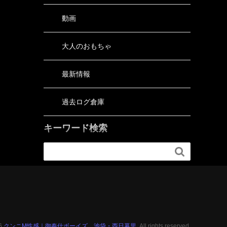
動画
大人のおもちゃ
最新情報
過去ログ倉庫
キーワード検索

26
クンニM性感｜御奉仕ボーイズ 池袋・西日暮里.
All rights reserved.