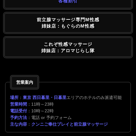
各種割引
前立腺マッサージ専門M性感
姉妹店：もぐらのM性感
これぞ性感マッサージ
姉妹店：アロマじらし隊
営業案内
場所
：
東京 西日暮里・日暮里
エリアのホテルのみ派遣可能
営業時間
：11時～23時
電話受付
：10時～22時
予約方法
：電話 or 予約フォーム
主な内容
：
クンニご奉仕プレイと前立腺マッサージ