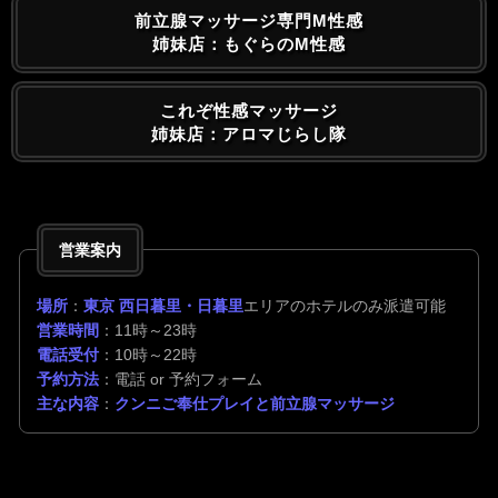
前立腺マッサージ専門M性感
姉妹店：もぐらのM性感
これぞ性感マッサージ
姉妹店：アロマじらし隊
営業案内
場所
：
東京 西日暮里・日暮里
エリアのホテルのみ派遣可能
営業時間
：11時～23時
電話受付
：10時～22時
予約方法
：電話 or 予約フォーム
主な内容
：
クンニご奉仕プレイと前立腺マッサージ